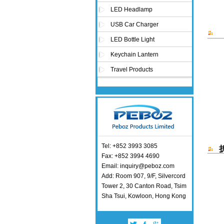
LED Headlamp
USB Car Charger
LED Bottle Light
Keychain Lantern
Travel Products
Tel: +852 3993 3085
Fax: +852 3994 4690
Email: inquiry@peboz.com
Add: Room 907, 9/F, Silvercord
Tower 2, 30 Canton Road, Tsim
Sha Tsui, Kowloon, Hong Kong