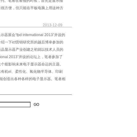
子报刊。笔者在看报的时候，首先是显示报
来很方便，但只能在平板电脑上用这种方
2013-12-09
pd international 2013”并设的
绍一下ict营销研究所的越后博幸参加的
从液晶显示器产业创建之初就以技术人员的
tional 2013”并设的论坛上，笔者参加了
这这个能影响未来电子显示器命运的主题。
有机el、柔性化、氧化物半导体、印刷
该能创造出各种各样的电子显示器。笔者相
GO