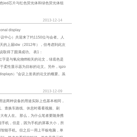
由蓝色led芯片与红色荧光体和绿色荧光体组
2013-12-14
l display
，札幌会议中心）共迎来了约1150位与会者。人
期4天的上届idw（2012年），但考虑到此次
说取得了圆满成功。 表1：
发表的论文红字是与氧化物tft相关的论文，绿底色是
于柔性显示器为目标的论文。另外，igzo
ix displays）”会议上发表的论文的概要。虽
2013-12-09
用这两种设备的用途实际上也基本相同，
线、查换车路线、休息时看看视频、刷
用户估计大有人在。 那么，为什么笔者要随身携
能手机，但是，因为手机的屏幕大小，所
用智能手机。但之后一用上平板电脑，单