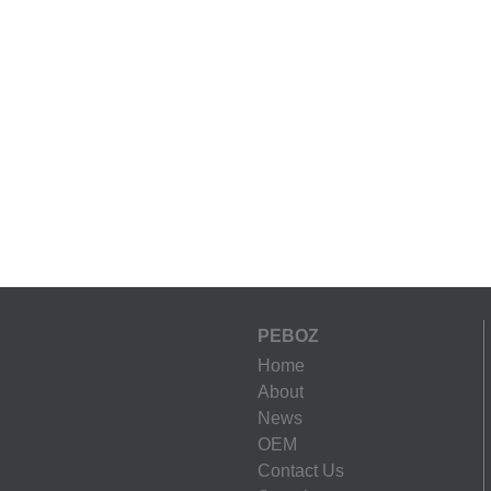
PEBOZ
Home
About
News
OEM
Contact Us