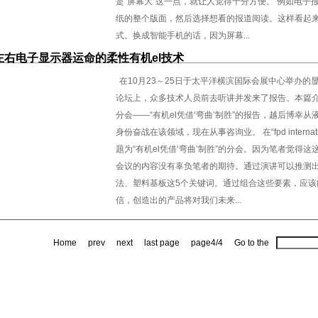
是“屏幕大”这一点，就让人觉得十分方便。 例如电
纸的整个版面，然后选择想看的报道阅读。这样看起
式。换成智能手机的话，因为屏幕...
左右电子显示器运命的柔性有机el技术
在10月23～25日于太平洋横滨国际会展中心举办的显示器展会“f
论坛上，众多技术人员前去听讲并发来了报告。本篇介
分会——“有机el凭借‘弯曲’制胜”的报告，越后博幸
身份奋战在该领域，现在从事咨询业。 在“fpd interna
题为“有机el凭借‘弯曲’制胜”的分会。因为笔者觉得
会议的内容没有辜负笔者的期待。通过演讲可以推测出
法、塑料基板这5个关键词。通过组合这些要素，应
信，创造出的产品将对我们未来...
Home
prev
next
last page
page4/4
Go to the