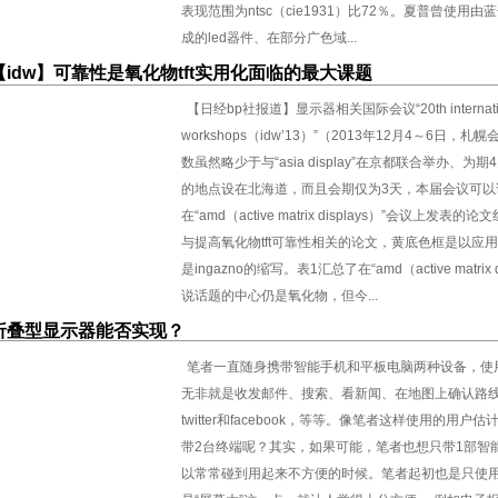
表现范围为ntsc（cie1931）比72％。夏普曾使用
成的led器件、在部分广色域...
【idw】可靠性是氧化物tft实用化面临的最大课题
【日经bp社报道】显示器相关国际会议“20th internationa
workshops（idw’13）”（2013年12月4～6日
数虽然略少于与“asia display”在京都联合举办、为
的地点设在北海道，而且会期仅为3天，本届会议可以
在“amd（active matrix displays）”会议上
与提高氧化物tft可靠性相关的论文，黄底色框是以应用
是ingazno的缩写。表1汇总了在“amd（active matr
说话题的中心仍是氧化物，但今...
折叠型显示器能否实现？
笔者一直随身携带智能手机和平板电脑两种设备，使
无非就是收发邮件、搜索、看新闻、在地图上确认路
twitter和facebook，等等。像笔者这样使用的
带2台终端呢？其实，如果可能，笔者也想只带1部智
以常常碰到用起来不方便的时候。笔者起初也是只使