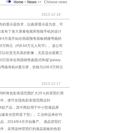
Home
>
News
>>
Chinese news
2013-12-18
3年发布的显示器技术，以曲屏显示器为首，可
纷发布了使大屏幕电视和智能手机的设计
3年4月底开始在韩国预售面板稍微弯曲的
00万韩元（约8.64万元人民币）。该公司
可以欣赏无失真的影像，尤其适合观看三
0日宣布在韩国销售曲面式终端“galaxy
弯曲有机el显示屏，价格为108.9万韩元
2013-12-17
同时将色彩表现范围扩大25％的背照灯用
d器件，便可实现色彩表现范围达到
发出了4款产品，其中两款用于中小型液晶屏
屏（边缘发光型和直下型）。工业样品单价均
样品，2014年4月开始量产。 液晶背照灯
d器件，采用这种背照灯的液晶面板的色彩