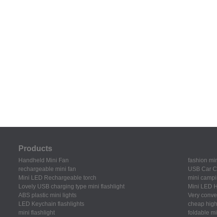
Products
Handheld Mini Fan
fashion min
rechargeable mini fan
USB Car C
Mini LED Rechargeable torch
mini campi
Lovely USB charging type mini flashlight
Mini LED H
ABS plastic mini lights
Very conven
LED Keychain flashlights
cheap high 
mini flashlight
foldable mi