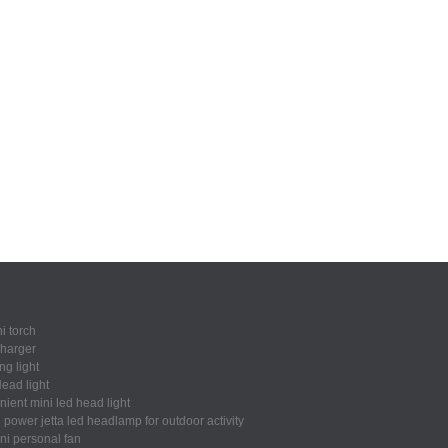
i torch
harger
ng light
ead light
ient mini led head light
power jetta led headlamp for outdoor activity
ni personal fan