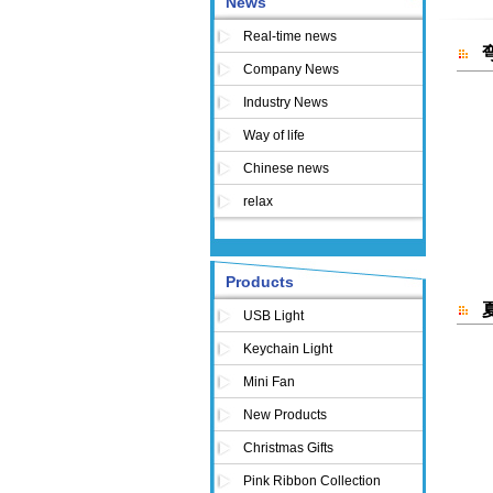
News
《沁園春-2014春節版》网络转载~
igzo製作液晶屏，效果媲美印刷品啊
Real-time news
日本顯示器量產反射型存儲器內置液晶模
Company News
DNSPOD也给黑啦！ 看图，“妈妈又打我
Industry News
黑客挑战百度！！ ！！！！看图说话！
Way of life
65.49.2.178
康宁最新发布触摸屏保护玻璃高新技术，实
Chinese news
idw 13成为走向显示器新时代的转折点
relax
高清智能手机,薄型轻量平板电脑
液晶产业在国内失衡
谁把＂单身情歌＂改成＂麻将之歌＂太牛
Products
弯曲屏等提高设计自由度的技术
夏普开发出将色彩表现范围扩大25％背照灯
USB Light
【idw】可靠性是氧化物tft实用化面临的最
Keychain Light
折叠型显示器能否实现？
Mini Fan
左右电子显示器运命的柔性有机el技术
New Products
Christmas Gifts
Pink Ribbon Collection