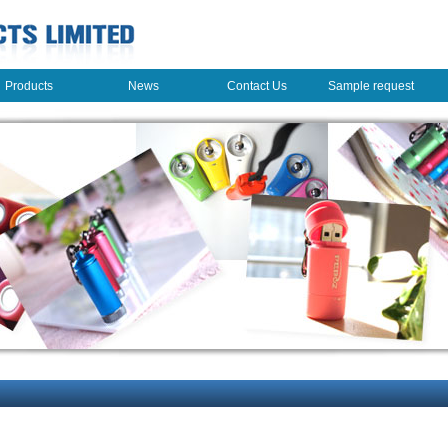
Products
News
Contact Us
Sample request
Products
News
Contact Us
Sample request
足
% 安卓領跑（網絡轉載）
轉載）
，而日本顯示器開始量產高...
境下粘合觸摸屏玻璃板