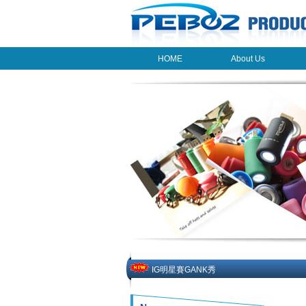
HOME
About Us
HOME
About Us
"Destruction", "build" remarks
马航又坠机了
马年，马上消失....
觸摸面板大熱，深圳周邊部件企業紛紛涉
從網絡空間的『叢林』中突圍(網絡轉載)
IDC猜測:2014智能機出貨量同比長19.3
索尼資產再縮水 出售東京總部大樓（網絡
浪漫的圖案-假如夢境即憧憬（網絡轉載）
最好的時光（網絡轉載）
養老賬戶全國通用終身累計
IG明星賽GANK秀
現在平板電腦屏幕精細度也都超過300ppi
fuk展示出粘合演示機，可以在有空氣環