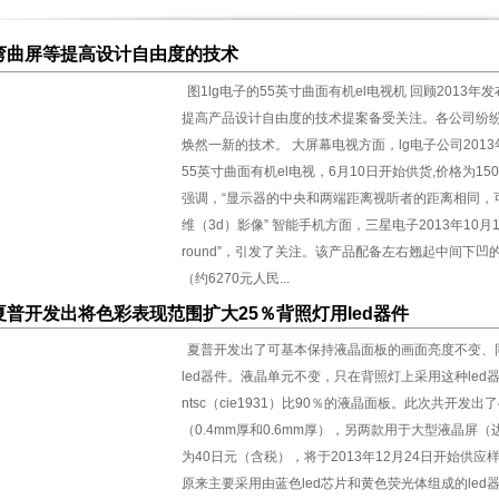
弯曲屏等提高设计自由度的技术
塊，用於可穿著設備
了”此图相信大家很熟悉！
图1lg电子的55英寸曲面有机el电视机 回顾201
提高产品设计自由度的技术提案备受关注。各公司纷
焕然一新的技术。 大屏幕电视方面，lg电子公司201
现了抗菌功能以及3d形状
55英寸曲面有机el电视，6月10日开始供货,价格为15
强调，“显示器的中央和两端距离视听者的距离相同，
维（3d）影像” 智能手机方面，三星电子2013年10月1
round”，引发了关注。该产品配备左右翘起中间下凹的
了
（约6270元人民...
夏普开发出将色彩表现范围扩大25％背照灯用led器件
用led器件
大课题
夏普开发出了可基本保持液晶面板的画面亮度不变、
led器件。液晶单元不变，只在背照灯上采用这种le
ntsc（cie1931）比90％的液晶面板。此次共开
（0.4mm厚和0.6mm厚），另两款用于大型液晶
为40日元（含税），将于2013年12月24日开始供应
原来主要采用由蓝色led芯片和黄色荧光体组成的le