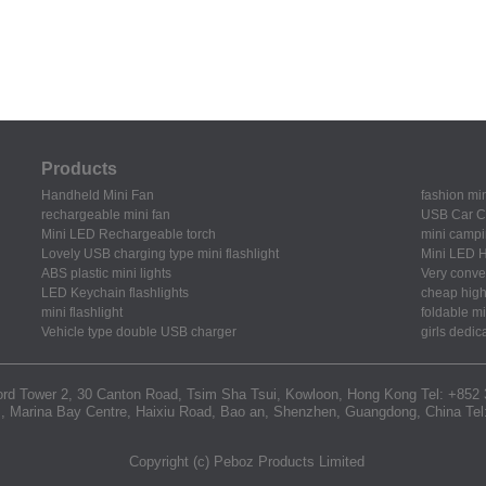
Products
Handheld Mini Fan
fashion min
rechargeable mini fan
USB Car C
Mini LED Rechargeable torch
mini campi
Lovely USB charging type mini flashlight
Mini LED H
ABS plastic mini lights
Very conven
LED Keychain flashlights
cheap high 
mini flashlight
foldable mi
Vehicle type double USB charger
girls dedic
rd Tower 2, 30 Canton Road, Tsim Sha Tsui, Kowloon, Hong Kong Tel: +852
 B, Marina Bay Centre, Haixiu Road, Bao an, Shenzhen, Guangdong, China Te
Copyright (c) Peboz Products Limited