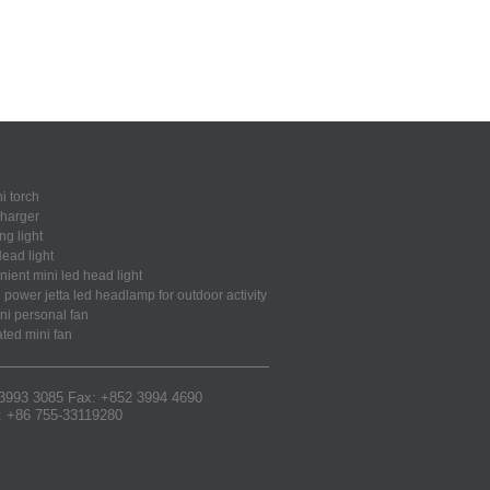
i torch
harger
ng light
ead light
ient mini led head light
power jetta led headlamp for outdoor activity
ni personal fan
ated mini fan
 3993 3085 Fax: +852 3994 4690
l: +86 755-33119280