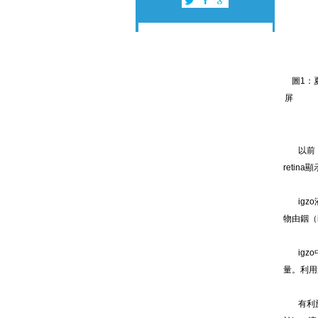
圖1：
屏
以前，液
retin
igzo
物由銦（
igzo
量。利用
有利於