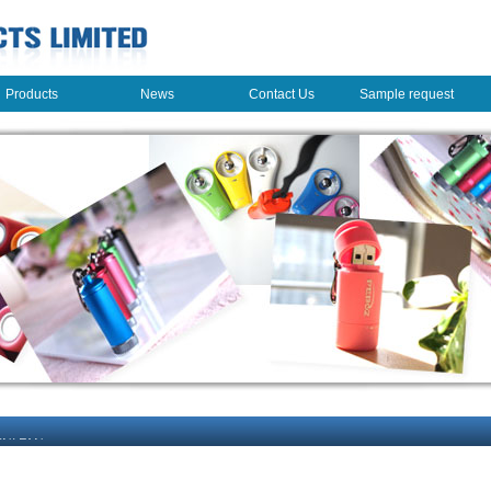
Products
News
Contact Us
Sample request
Products
News
Contact Us
Sample request
le Light
INI FAN