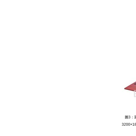
圖3：富
3200