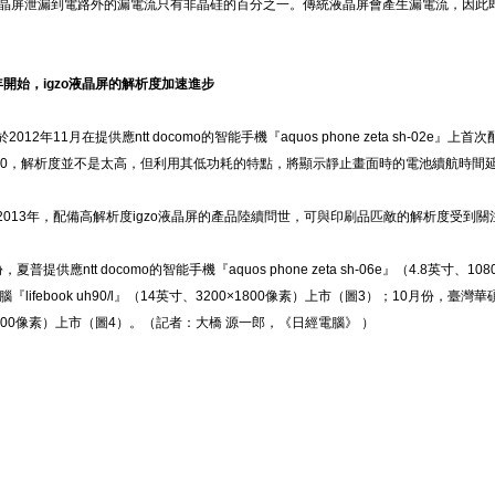
o液晶屏泄漏到電路外的漏電流只有非晶硅的百分之一。傳統液晶屏會產生漏電流，因
3年開始，igzo液晶屏的解析度加速進步
12年11月在提供應ntt docomo的智能手機『aquos phone zeta sh-02e』
1280，解析度並不是太高，但利用其低功耗的特點，將顯示靜止畫面時的電池續航時間延
13年，配備高解析度igzo液晶屏的產品陸續問世，可與印刷品匹敵的解析度受到關
普提供應ntt docomo的智能手機『aquos phone zeta sh-06e』（4.8英寸
『lifebook uh90/l』（14英寸、3200×1800像素）上市（圖3）；10月份，臺灣華碩的
×1600像素）上市（圖4）。（記者：大橋 源一郎，《日經電腦》 ）