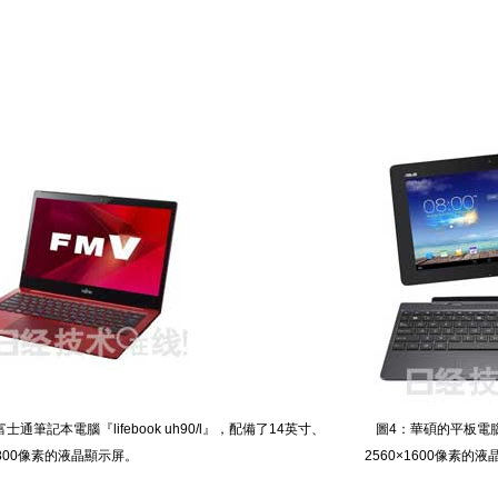
士通筆記本電腦『lifebook uh90/l』，配備了14英寸、
圖4：華碩的平板電腦『a
×1800像素的液晶顯示屏。
2560×1600像素的