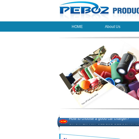
HOME
About Us
HOME
About Us
The beauty of the light - USB Rechargeab
LED keychain light - Good times
How to choose a good car charger?
ON SALE!!! 10% OFF FOR PERSONAL M
Novelty USB mini torch keychain