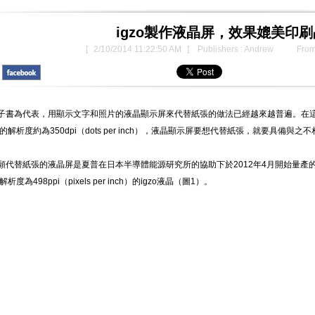
igzo製作液晶屏，效果媲美印
[
2/10/2014 11:22:50 AM
] Publishers : Andrew From
書為代表，用顯示文字和照片的液晶顯示屏來代替紙張的做法已經越來越普遍。在這
的解析度約為350dpi（dots per inch），液晶顯示屏要想代替紙張，就要具備與
替紙張的液晶屏是夏普在日本半導體能源研究所的協助下於2012年4月開始量產的『i
度為498ppi（pixels per inch）的igzo液晶（圖1）。