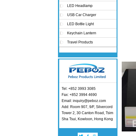
LED Headlamp
USB Car Charger
LED Bottle Light
Keychain Lantern
Travel Products
Tel: +852 3993 3085
Fax: +852 3994 4690
Email: inquiry@peboz.com
Add: Room 907, 9/F, Silvercord
Tower 2, 30 Canton Road, Tsim
Sha Tsui, Kowloon, Hong Kong