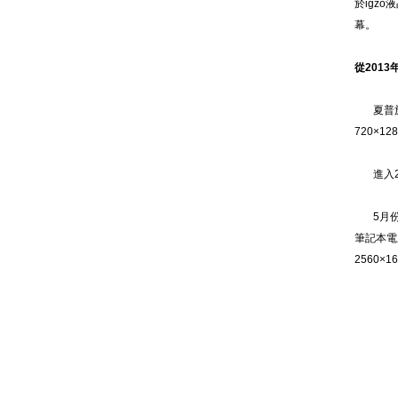
於igz
幕。
從201
夏普於20
720×
進入20
5月份，夏
筆記本電腦
2560