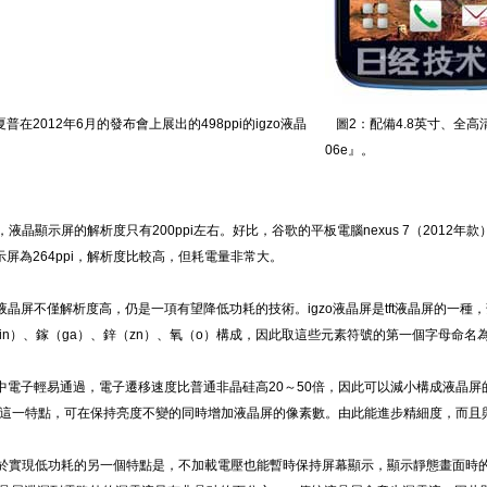
夏普在2012年6月的發布會上展出的498ppi的igzo液晶
圖2：配備4.8英寸、全高清igz
06e』。
晶顯示屏的解析度只有200ppi左右。好比，谷歌的平板電腦nexus 7（2012年款）的
a顯示屏為264ppi，解析度比較高，但耗電量非常大。
液晶屏不僅解析度高，仍是一項有望降低功耗的技術。igzo液晶屏是tft液晶屏的一
in）、鎵（ga）、鋅（zn）、氧（o）構成，因此取這些元素符號的第一個字母命名為i
中電子輕易通過，電子遷移速度比普通非晶硅高20～50倍，因此可以減小構成液晶
這一特點，可在保持亮度不變的同時增加液晶屏的像素數。由此能進步精細度，而且
實現低功耗的另一個特點是，不加載電壓也能暫時保持屏幕顯示，顯示靜態畫面時的