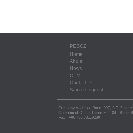
PEBOZ
Home
About
News
OEM
Contact Us
Sample request
Company Address: Room 907, 9/F, Silverco
Operational Office: Room 802, 8/F, Block
Fax : +86 755-33119289