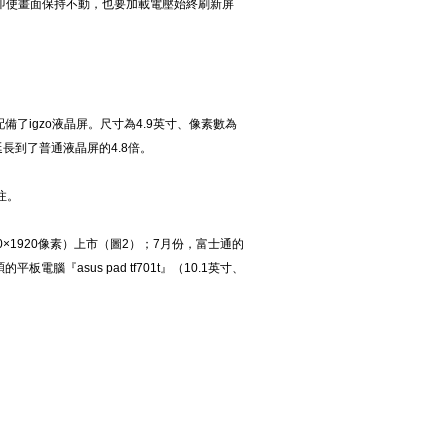
此即使畫面保持不動，也要加載電壓始終刷新屏
上首次配備了igzo液晶屏。尺寸為4.9英寸、像素數為
長到了普通液晶屏的4.8倍。
注。
、1080×1920像素）上市（圖2）；7月份，富士通的
平板電腦『asus pad tf701t』（10.1英寸、