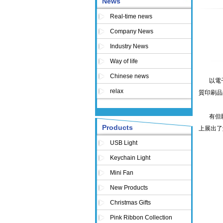
News
Real-time news
Company News
Industry News
Way of life
Chinese news
以電子
relax
質印刷品
有但願代
Products
上展出了解析
USB Light
Keychain Light
Mini Fan
New Products
Christmas Gifts
Pink Ribbon Collection